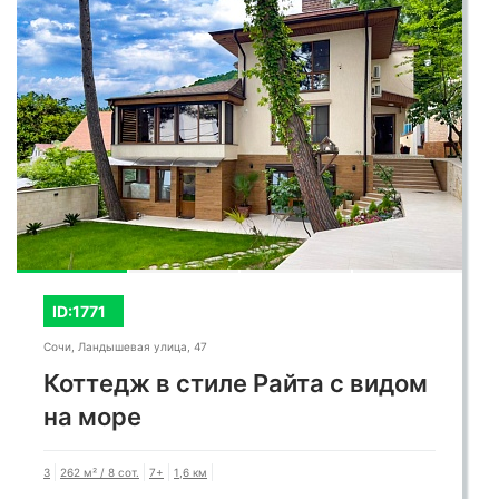
ID:1771
Сочи, Ландышевая улица, 47
Коттедж в стиле Райта с видом
на море
3
262 м² / 8 сот.
7+
1,6 км