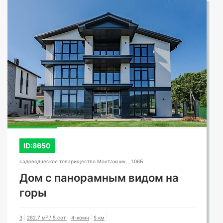
ID:8650
садоводческое товарищество Монтажник, , 106Б
Дом с панорамным видом на
горы
3
282.7 м² / 5 сот.
4-комн
5 км