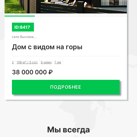
ID:8417
село Высокое, ,
Дом с видом на горы
2
158 м² / 5 сот.
5-комн
7 км
38 000 000 ₽
ПОДРОБНЕЕ
Мы всегда