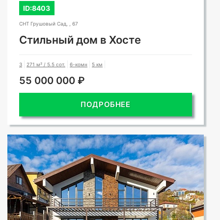
ID:8403
СНТ Грушовый Сад, , 67
Стильный дом в Хосте
3
271 м² / 5.5 сот.
6-комн
5 км
55 000 000 ₽
ПОДРОБНЕЕ