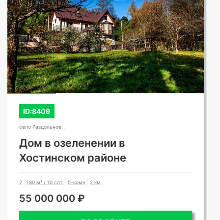
ID:8409
село Раздольное, ,
Дом в озеленении в
Хостинском районе
2
180 м² / 10 сот.
5-комн
2 км
55 000 000 ₽