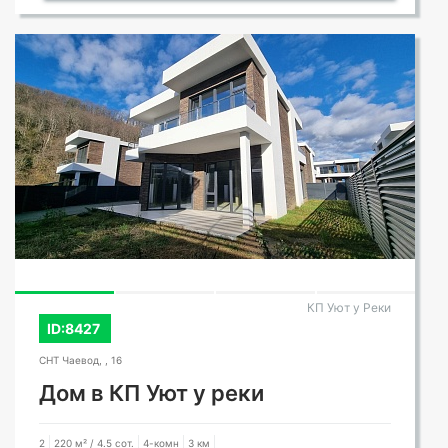
КП Уют у Реки
ID:8427
СНТ Чаевод, , 16
Дом в КП Уют у реки
2
220 м² / 4.5 сот.
4-комн
3 км