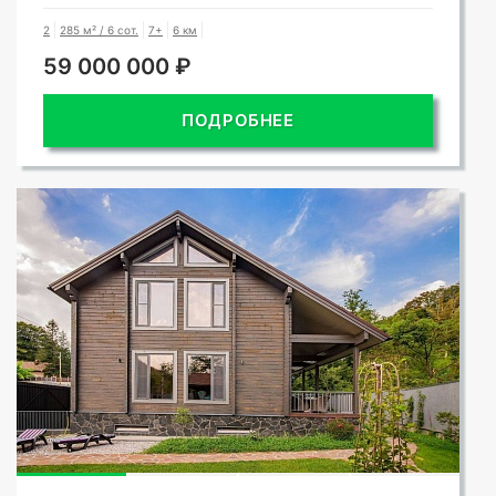
2
285 м² / 6 сот.
7+
6 км
59 000 000 ₽
ПОДРОБНЕЕ