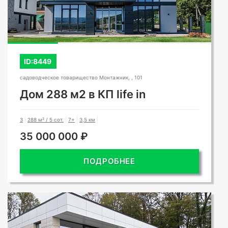
ID:8449
садоводческое товарищество Монтажник, , 101
Дом 288 м2 в КП life in
3
288 м² / 5 сот.
7+
3,5 км
35 000 000 ₽
ПОДРОБНЕЕ