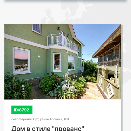
ID:8792
село Верхний Юрт, улица Абовяна, 60А
Дом в стиле "прованс"