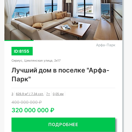
Арфа-Парк
ID:8155
Сириус, Цимлянская улица, 2к17
Лучший дом в поселке "Арфа-
Парк"
3
626.9 м² / 7.34 сот.
7+
0,05 км
400 000 000 ₽
320 000 000 ₽
ПОДРОБНЕЕ