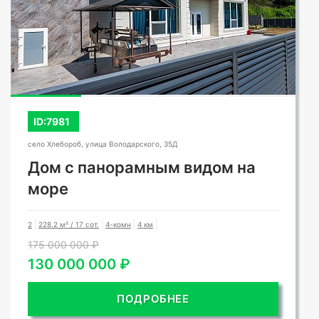
ID:7981
село Хлебороб, улица Володарского, 35Д
Дом с панорамным видом на
море
2
228.2 м² / 17 сот.
4-комн
4 км
175 000 000 ₽
130 000 000 ₽
ПОДРОБНЕЕ