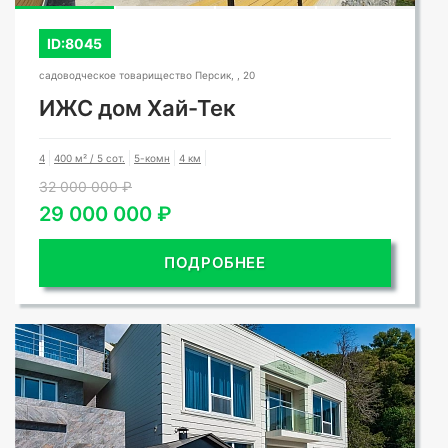
ID:8045
садоводческое товарищество Персик, , 20
ИЖС дом Хай-Тек
4
400 м² / 5 сот.
5-комн
4 км
32 000 000 ₽
29 000 000 ₽
ПОДРОБНЕЕ