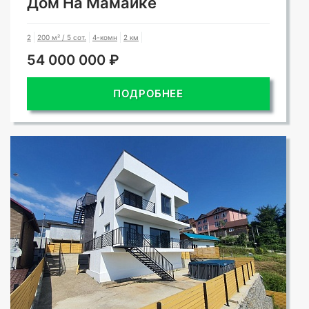
Дом На Мамайке
2
200 м² / 5 сот.
4-комн
2 км
54 000 000 ₽
ПОДРОБНЕЕ