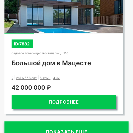
ID:7882
садовое товарищество Кипарис, , 116
Большой дом в Мацесте
2
267 м² / 8 сот.
5-комн
4 км
42 000 000 ₽
ПОДРОБНЕЕ
ПОКАЗАТЬ ЕЩЕ