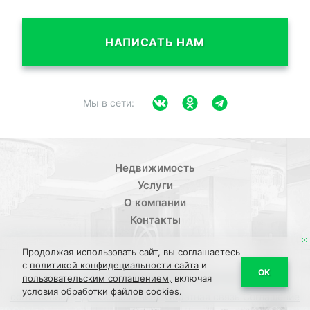
НАПИСАТЬ НАМ
Мы в сети:
Недвижимость
Услуги
О компании
Контакты
Продолжая использовать сайт, вы соглашаетесь
с
политикой конфидециальности сайта
и
/
ОК
Политика конфиденциальности
Пользовательское
пользовательским соглашением,
включая
условия обработки файлов cookies.
/
/
соглашение
ПДН Соглашение
Обратная связь Соглашение