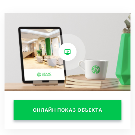
- 5 спален, позволяющих разместить
большую семью или гостей;
- Мастер-спальня с террасой, где можно
насладиться прекрасным видом на горы и
провести время на свежем воздухе;-
Приватность, что позволяет наслаждаться
уединением и спокойствием на своем
участке.
Дом предлагает комфорт и прекрасные
ОНЛАЙН ПОКАЗ ОБЪЕКТА
условия для жизни в окружении природы и
красивой обстановки.