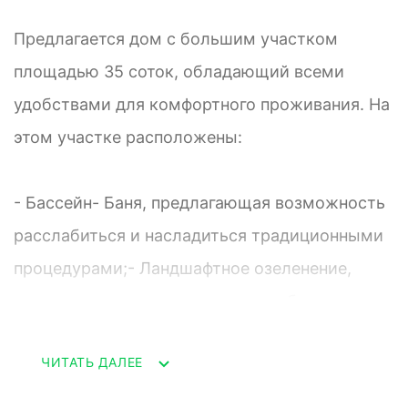
Предлагается дом с большим участком
площадью 35 соток, обладающий всеми
удобствами для комфортного проживания. На
этом участке расположены:
- Бассейн- Баня, предлагающая возможность
расслабиться и насладиться традиционными
процедурами;- Ландшафтное озеленение,
создающее уютную и красивую обстановку на
участке;
ЧИТАТЬ ДАЛЕЕ
- Статусное соседство, что обеспечивает
престижность и безопасность жилого района;