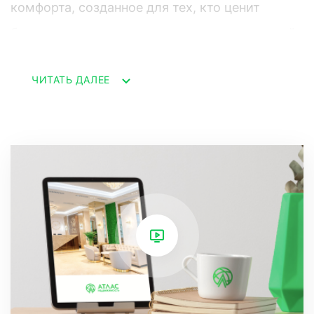
комфорта, созданное для тех, кто ценит
безупречное качество жизни и ценит каждый
момент
ЧИТАТЬ ДАЛЕЕ
Завораживающий вид на вечные горы:
Каждый день, проведенный в этом доме,
будет начинаться с созерцания
величественных горных пейзажей.
Панорамные окна гостиной и спален
открывают поистине захватывающие виды,
которые меняются в зависимости от времени
суток и погоды, даря ощущение гармонии с
природой. Вечером же вы сможете