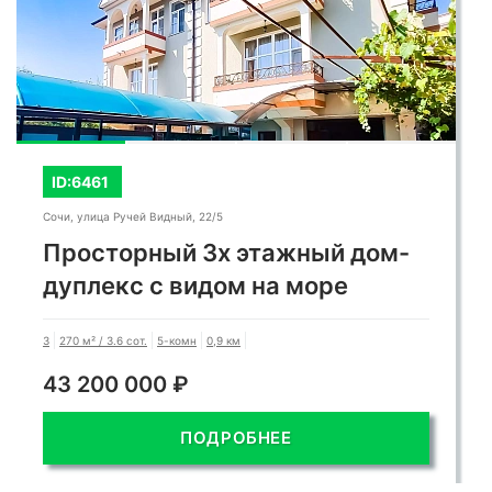
Простор и функциональность для всей семьи:
Общая площадь дома составляет
внушительные 230 квадратных метров, что
обеспечивает безграничное пространство для
ID:6461
жизни, работы и отдыха. Продуманная
Сочи, улица Ручей Видный, 22/5
планировка включает:
Просторный 3х этажный дом-
дуплекс с видом на море
* Четыре просторные спальные комнаты:
3
270 м² / 3.6 сот.
5-комн
0,9 км
каждая из которых может служить
43 200 000 ₽
персональным убежищем, обеспечивая
приватность и комфорт для каждого члена
ПОДРОБНЕЕ
семьи.