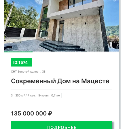
ID:1574
СНТ Золотой колос, , 38
Современный Дом на Мацесте
3
350 м² / 7 сот.
5-комн
0,7 км
135 000 000 ₽
ПОДРОБНЕЕ